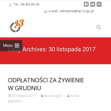
Tel. : 68 452-85-00
e-mail : sekretariat@sp13.zgo.pl
Skip
to
Szukaj:
content
Menu
Daily Archives: 30 listopada 2017
ODPŁATNOŚCI ZA ŻYWIENIE
W GRUDNIU
30 listopada 2017
Bez kategorii
Kamila
Jagiełowicz