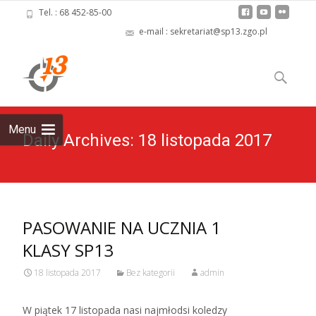
Tel. : 68 452-85-00
e-mail : sekretariat@sp13.zgo.pl
Skip
to
Szukaj:
content
Menu
Daily Archives: 18 listopada 2017
PASOWANIE NA UCZNIA 1
KLASY SP13
18 listopada 2017
Bez kategorii
admin
W piątek 17 listopada nasi najmłodsi koledzy