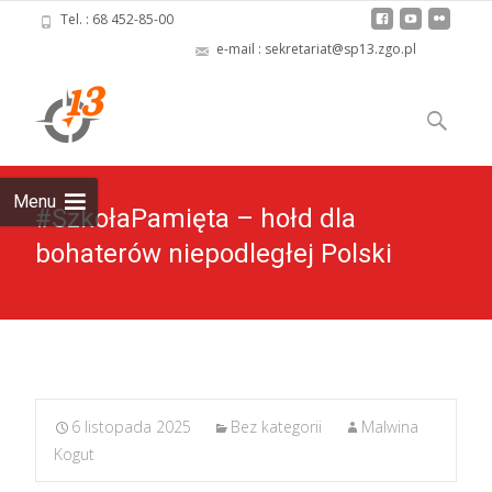
Tel. : 68 452-85-00
e-mail : sekretariat@sp13.zgo.pl
Skip
to
Szukaj:
content
Menu
#SzkołaPamięta – hołd dla
bohaterów niepodległej Polski
6 listopada 2025
Bez kategorii
Malwina
Kogut