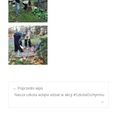
Post
←
Poprzedni wpis
Nasza szkoła wzięła udział w akcji #SzkołaDoHymnu
→
navigation