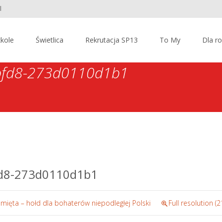
l
kole
Świetlica
Rekrutacja SP13
To My
Dla r
bfd8-273d0110d1b1
fd8-273d0110d1b1
mięta – hołd dla bohaterów niepodległej Polski
Full resolution (