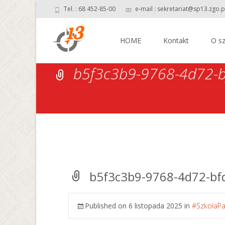
Tel. : 68 452-85-00
e-mail : sekretariat@sp13.zgo.p
Skip
to
HOME
Kontakt
O sz
content
b5f3c3b9-9768-4d72-
b5f3c3b9-9768-4d72-b
Published on
6 listopada 2025
in
#SzkołaPa