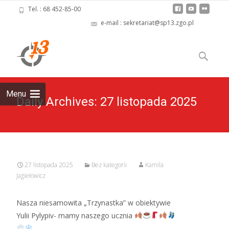
Tel. : 68 452-85-00
e-mail : sekretariat@sp13.zgo.pl
Skip
to
Szukaj:
content
Menu
Daily Archives: 27 listopada 2025
27 listopada 2025
Bez kategorii
Kamila
Jagiełowicz
Nasza niesamowita „Trzynastka” w obiektywie
Yulii Pylypiv- mamy naszego ucznia