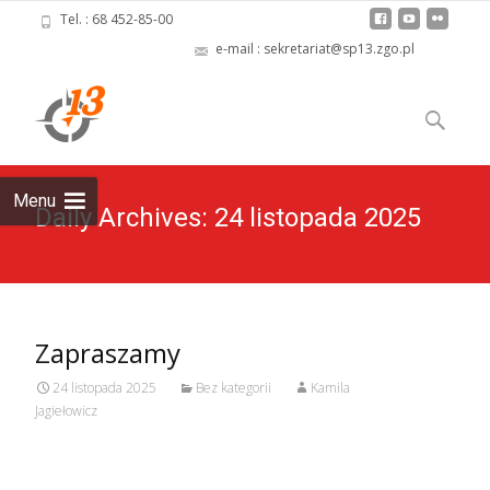
Tel. : 68 452-85-00
e-mail : sekretariat@sp13.zgo.pl
Skip
to
Szukaj:
content
Menu
Daily Archives: 24 listopada 2025
Zapraszamy
24 listopada 2025
Bez kategorii
Kamila
Jagiełowicz