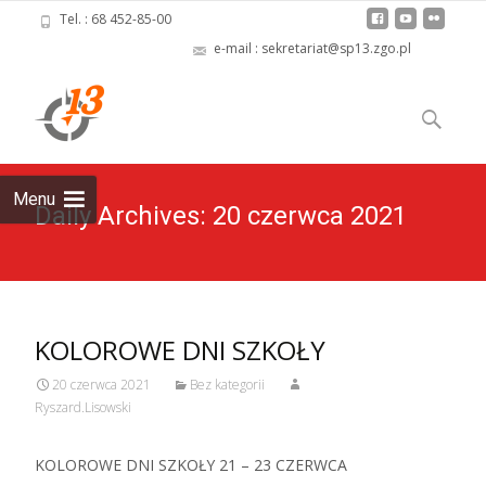
Tel. : 68 452-85-00
e-mail : sekretariat@sp13.zgo.pl
Skip
to
Szukaj:
content
Menu
Daily Archives: 20 czerwca 2021
KOLOROWE DNI SZKOŁY
20 czerwca 2021
Bez kategorii
Ryszard.Lisowski
KOLOROWE DNI SZKOŁY 21 – 23 CZERWCA