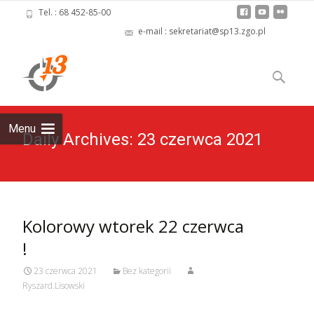
Tel. : 68 452-85-00
e-mail : sekretariat@sp13.zgo.pl
Skip
to
Szukaj:
content
Menu
Daily Archives: 23 czerwca 2021
Kolorowy wtorek 22 czerwca
!
23 czerwca 2021
Bez kategorii
Ryszard.Lisowski