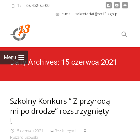
Tel. : 68 452-85-00
e-mail : sekretariat@sp13.zgo.pl
Skip
to
Szukaj:
content
Menu
Daily Archives: 15 czerwca 2021
Szkolny Konkurs ” Z przyrodą
mi po drodze” rozstrzygnięty
!
15 czerwca 2021
Bez kategorii
Ryszard.Lisowski