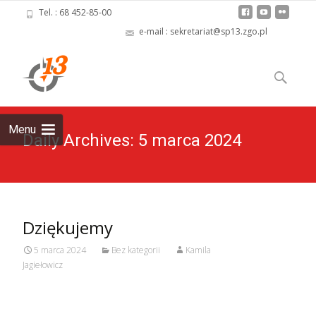
Tel. : 68 452-85-00
e-mail : sekretariat@sp13.zgo.pl
Skip
to
Szukaj:
content
Menu
Daily Archives: 5 marca 2024
Dziękujemy
5 marca 2024
Bez kategorii
Kamila
Jagiełowicz