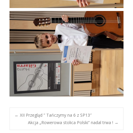
Post
←
XII Przegląd ” Tańczymy na 6 z SP13″
Akcja „Rowerowa stolica Polski” nadal trwa !
→