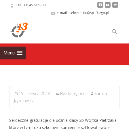
Tel. : 68 452-85-00
e-mail : sekretariat@sp13.zgo.pl
Skip
to
Szukaj:
content
Menu
15 czerwca 2023
Bez kategorii
Kamila
Jagiełowicz
Serdeczne gratulacje dla ucznia klasy 2b Wojtka Pietrzaka
który w tym roku szkolnym sumiennie szlifował swoje