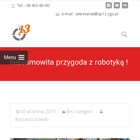
Tel. : 68 452-85-00
e-mail : sekretariat@sp13.zgo.pl
Skip
to
Szukaj:
content
Menu
Niesamowita przygoda z robotyką !
10 września 2019
Bez kategorii
Ryszard.Lisowski