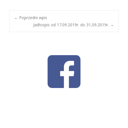
Post
←
Poprzedni wpis
Jadłospis od 17.09.2019r. do 31,09.2019r.
→
navigation