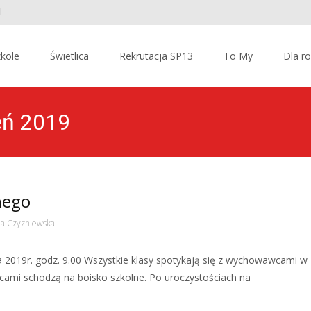
l
kole
Świetlica
Rekrutacja SP13
To My
Dla r
ień 2019
nego
ia.Czyzniewska
 2019r. godz. 9.00 Wszystkie klasy spotykają się z wychowawcami w
ami schodzą na boisko szkolne. Po uroczystościach na