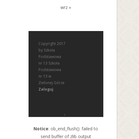
wrz »
Copyright 2017
by Szkoła
Podstawowa
nr 13 Szkoła
Podstawowa
nr 13 w
Zielonej Górze
Zaloguj
,
Notice
: ob_end_flush(): failed to
send buffer of zlib output