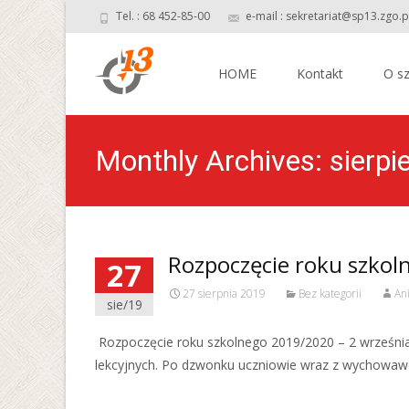
Tel. : 68 452-85-00
e-mail : sekretariat@sp13.zgo.p
Skip
to
HOME
Kontakt
O sz
content
Monthly Archives: sierp
Rozpoczęcie roku szkol
27
27 sierpnia 2019
Bez kategorii
An
sie/19
Rozpoczęcie roku szkolnego 2019/2020 – 2 września
lekcyjnych. Po dzwonku uczniowie wraz z wychowawc
Read More…