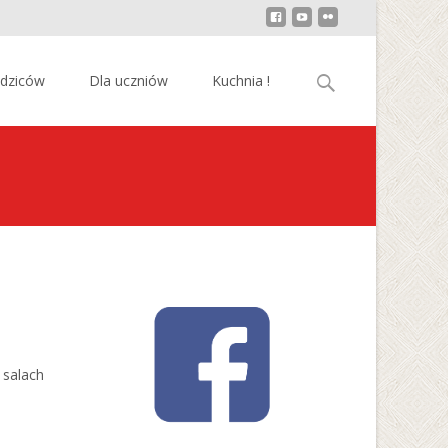
Szukaj:
odziców
Dla uczniów
Kuchnia !
 salach