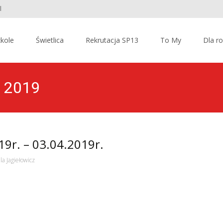
l
kole
Świetlica
Rekrutacja SP13
To My
Dla r
a 2019
9r. – 03.04.2019r.
la Jagiełowicz