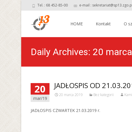
Tel. : 68 452-85-00
e-mail : sekretariat@sp13.zgo.p
Skip
to
HOME
Kontakt
O sz
content
Daily Archives: 20 marc
JADŁOSPIS OD 21.03.201
20
20 marca 2019
Bez kategorii
Kami
mar/19
JADŁOSPIS CZWARTEK 21.03.2019 r.