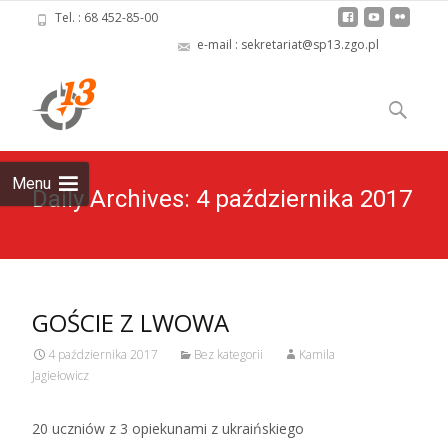
Tel. : 68 452-85-00
e-mail : sekretariat@sp13.zgo.pl
Skip
to
Szukaj:
content
Menu
Daily Archives: 4 października 2017
GOŚCIE Z LWOWA
4 października 2017
Bez kategorii
Kamila
Jagiełowicz
20 uczniów z 3 opiekunami z ukraińskiego