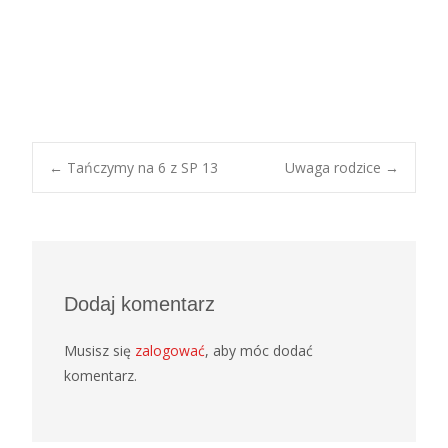
Post
←
Tańczymy na 6 z SP 13
Uwaga rodzice
→
navigation
Dodaj komentarz
Musisz się
zalogować
, aby móc dodać
komentarz.