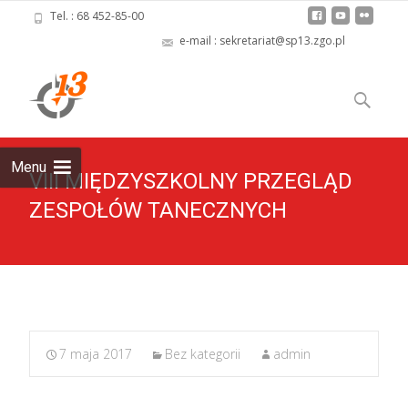
Tel. : 68 452-85-00
e-mail : sekretariat@sp13.zgo.pl
Skip
to
Szukaj:
content
Menu
VIII MIĘDZYSZKOLNY PRZEGLĄD
ZESPOŁÓW TANECZNYCH
7 maja 2017
Bez kategorii
admin