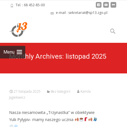
Tel. : 68 452-85-00
e-mail : sekretariat@sp13.zgo.pl
Skip
to
Szukaj:
content
Menu
Monthly Archives: listopad 2025
27 listopada 2025
Bez kategorii
Kamila
Jagiełowicz
Nasza niesamowita „Trzynastka” w obiektywie
Yulii Pylypiv- mamy naszego ucznia