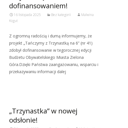
dofinansowaniem!
16 listopada 2025
Bez kategorii
Malwina
Kogut
Z ogromną radością i dumą informujemy, że
projekt „Tańczymy z Trzynastką na 6” (nr 41)
zdobył dofinansowanie w tegorocznej edycji
Budżetu Obywatelskiego Miasta Zielona
Góra.Dzięki Państwa zaangażowaniu, wsparciu i
przekazywaniu informacji dalej
Read More…
„Trzynastka” w nowej
odsłonie!