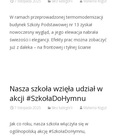
7 listopada 2025
Bez kategorii
Malwina Kogut
W ramach przeprowadzonej termomodernizacji
budynek Szkoły Podstawowej nr 13 zyskał
nowoczesny wygląd, a jego elewacja nabrała
świeżości i elegancji. Efekty prac można zobaczyć
już z daleka – na frontowej i tylnej ścianie
Read More…
Nasza szkoła wzięła udział w
akcji #SzkołaDoHymnu
7 listopada 2025
Bez kategorii
Malwina Kogut
Jak co roku, nasza szkoła włączyła się w
ogólnopolską akcję #SzkołaDoHymnu,