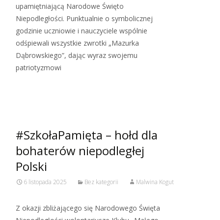
upamiętniającą Narodowe Święto
Niepodległości. Punktualnie o symbolicznej
godzinie uczniowie i nauczyciele wspólnie
odśpiewali wszystkie zwrotki „Mazurka
Dąbrowskiego”, dając wyraz swojemu
patriotyzmowi
Read More…
#SzkołaPamięta – hołd dla
bohaterów niepodległej
Polski
6 listopada 2025
Bez kategorii
Malwina Kogut
Z okazji zbliżającego się Narodowego Święta