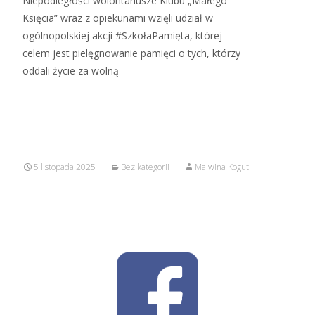
Niepodległości wolontariusze Klubu „Małego
Księcia” wraz z opiekunami wzięli udział w
ogólnopolskiej akcji #SzkołaPamięta, której
celem jest pielęgnowanie pamięci o tych, którzy
oddali życie za wolną
Read More…
5 listopada 2025
Bez kategorii
Malwina Kogut