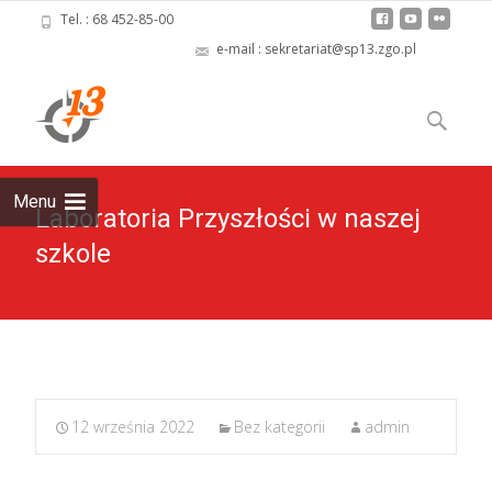
Tel. : 68 452-85-00
e-mail : sekretariat@sp13.zgo.pl
Skip
to
Szukaj:
content
Menu
Laboratoria Przyszłości w naszej
szkole
12 września 2022
Bez kategorii
admin