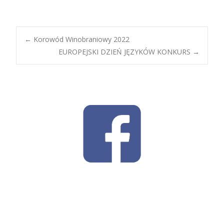
Post
←
Korowód Winobraniowy 2022
EUROPEJSKI DZIEŃ JĘZYKÓW KONKURS
→
navigation