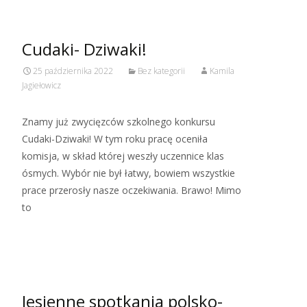
Cudaki- Dziwaki!
25 października 2022
Bez kategorii
Kamila
Jagiełowicz
Znamy już zwycięzców szkolnego konkursu
Cudaki-Dziwaki! W tym roku pracę oceniła
komisja, w skład której weszły uczennice klas
ósmych. Wybór nie był łatwy, bowiem wszystkie
prace przerosły nasze oczekiwania. Brawo! Mimo
to
Read More…
Jesienne spotkania polsko-