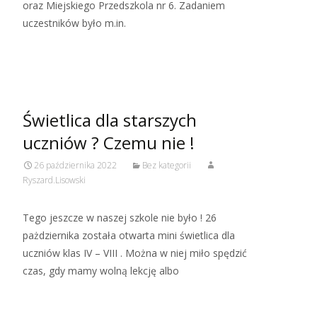
oraz Miejskiego Przedszkola nr 6. Zadaniem
uczestników było m.in.
Read More…
Świetlica dla starszych
uczniów ? Czemu nie !
26 października 2022
Bez kategorii
Ryszard.Lisowski
Tego jeszcze w naszej szkole nie było ! 26
pażdziernika została otwarta mini świetlica dla
uczniów klas IV – VIII . Można w niej miło spędzić
czas, gdy mamy wolną lekcję albo
Read More…