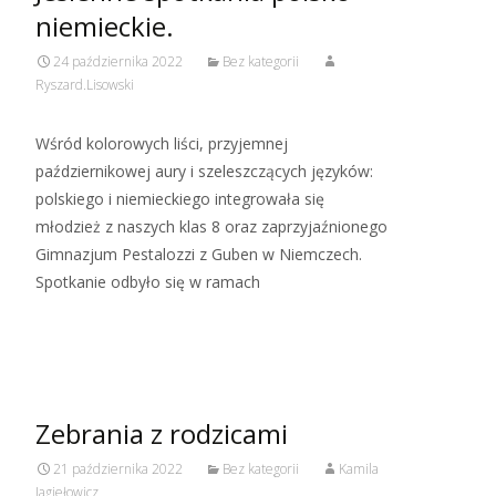
niemieckie.
24 października 2022
Bez kategorii
Ryszard.Lisowski
Wśród kolorowych liści, przyjemnej
październikowej aury i szeleszczących języków:
polskiego i niemieckiego integrowała się
młodzież z naszych klas 8 oraz zaprzyjaźnionego
Gimnazjum Pestalozzi z Guben w Niemczech.
Spotkanie odbyło się w ramach
Read More…
Zebrania z rodzicami
21 października 2022
Bez kategorii
Kamila
Jagiełowicz