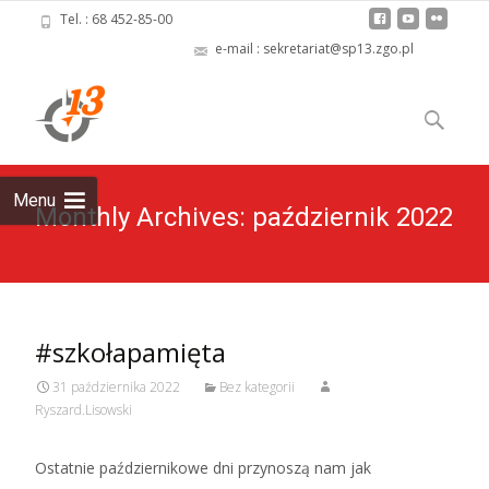
Tel. : 68 452-85-00
e-mail : sekretariat@sp13.zgo.pl
Skip
to
Szukaj:
content
Menu
Monthly Archives: październik 2022
#szkołapamięta
31 października 2022
Bez kategorii
Ryszard.Lisowski
Ostatnie październikowe dni przynoszą nam jak