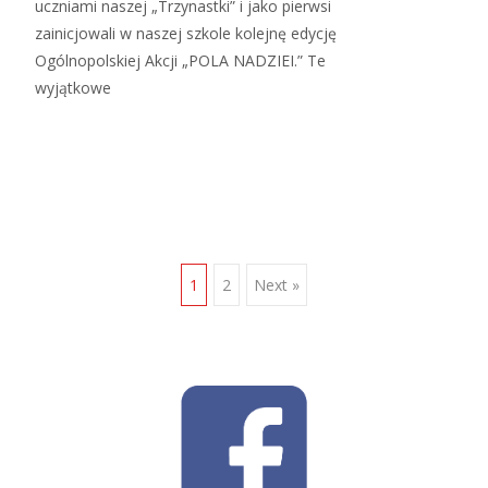
uczniami naszej „Trzynastki” i jako pierwsi
zainicjowali w naszej szkole kolejnę edycję
Ogólnopolskiej Akcji „POLA NADZIEI.” Te
wyjątkowe
Read More…
Posts
1
2
Next »
navigation