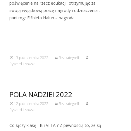
poświęcenie na rzecz edukacji, otrzymując za
swoją wyjątkową pracę nagrody i odznaczenia :
pani mgr Elżbieta Hałun – nagroda
Read More…
13 października 2022
Bez kategorii
Ryszard.Lisowski
POLA NADZIEI 2022
12 października 2022
Bez kategorii
Ryszard.Lisowski
Co łączy klasę I B i VIII A ? Z pewnością to, że są