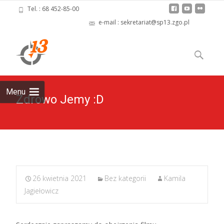
Tel. : 68 452-85-00
e-mail : sekretariat@sp13.zgo.pl
Skip
to
Szukaj:
content
Menu
Zdrowo Jemy :D
26 kwietnia 2021
Bez kategorii
Kamila
Jagiełowicz