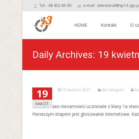
Tel. : 68 452-85-00
e-mail : sekretariat@sp13.zgo.p
Skip
to
HOME
Kontakt
O sz
content
Daily Archives: 19 kwiet
19
19 kwietnia 2021
Bez kategorii
Ka
kwi/21
Kochani! Nasi niesamowici uczniowie z klasy 1a stwo
Pierwszym etapem jest głosowanie internetowe. Ka
Read More…