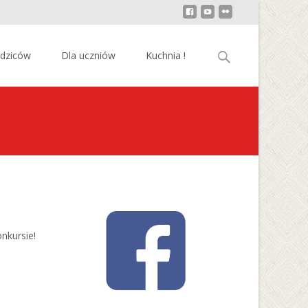
Szukaj:
odziców
Dla uczniów
Kuchnia !
nkursie!