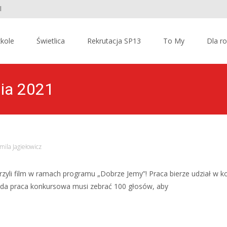
l
kole
Świetlica
Rekrutacja SP13
To My
Dla r
nia 2021
mila Jagiełowicz
rzyli film w ramach programu „Dobrze Jemy”! Praca bierze udział w ko
żda praca konkursowa musi zebrać 100 głosów, aby