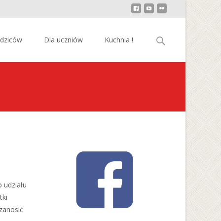
Szukaj:
odziców
Dla uczniów
Kuchnia !
 udziału
tki
zanosić