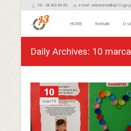
Tel. : 68 452-85-00
e-mail : sekretariat@sp13.zgo.p
Skip
to
HOME
Kontakt
O sz
content
Daily Archives: 10 marc
10
mar/19