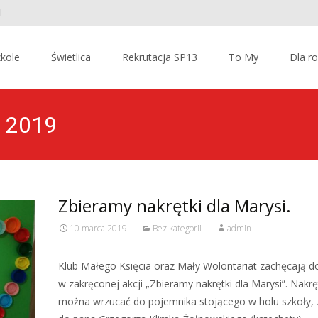
l
kole
Świetlica
Rekrutacja SP13
To My
Dla r
a 2019
Zbieramy nakrętki dla Marysi.
10 marca 2019
Bez kategorii
admin
Klub Małego Księcia oraz Mały Wolontariat zachęcają do
w zakręconej akcji „Zbieramy nakrętki dla Marysi”. Nakrę
można wrzucać do pojemnika stojącego w holu szkoły, 