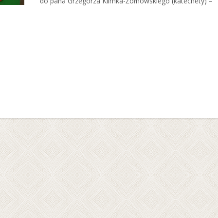
do pana Grzegorza Klimka-Żołnowskiego (katechety) –
Read More…