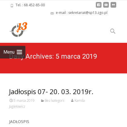
Tel. : 68 452-85-00
e-mail : sekretariat@sp13.zgo.pl
Skip
to
Szukaj:
content
Menu
Daily Archives: 5 marca 2019
Jadłospis 07- 20. 03. 2019r.
5 marca 2019
Bez kategorii
Kamila
Jagiełowicz
JADŁOSPIS