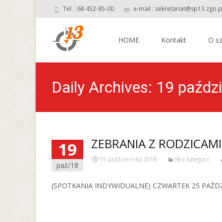
Tel. : 68 452-85-00
e-mail : sekretariat@sp13.zgo.p
Skip
to
HOME
Kontakt
O sz
content
Daily Archives: 19 paźdz
ZEBRANIA Z RODZICAMI
19
19 października 2018
Bez kategorii
paź/18
(SPOTKANIA INDYWIDUALNE) CZWARTEK 25 PAŹDZIE