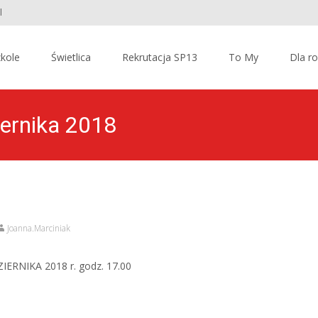
l
kole
Świetlica
Rekrutacja SP13
To My
Dla r
iernika 2018
Joanna.Marciniak
RNIKA 2018 r. godz. 17.00