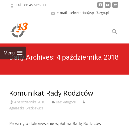
Tel. : 68 452-85-00
e-mail : sekretariat@sp13.zgo.pl
Skip
to
Szukaj:
content
Menu
Daily Archives: 4 października 2018
Komunikat Rady Rodziców
4 października 2018
Bez kategorii
Agnieszka.Lyszkiewicz
Prosimy o dokonywanie wpłat na Radę Rodziców