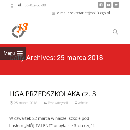
Tel. : 68 452-85-00
e-mail : sekretariat@sp13.zgo.pl
Skip
to
Szukaj:
content
Menu
Daily Archives: 25 marca 2018
LIGA PRZEDSZKOLAKA cz. 3
25 marca 2018
Bez kategorii
admin
W czwartek 22 marca w naszej szkole pod
hasłem „MÓJ TALENT” odbyła się 3-cia część