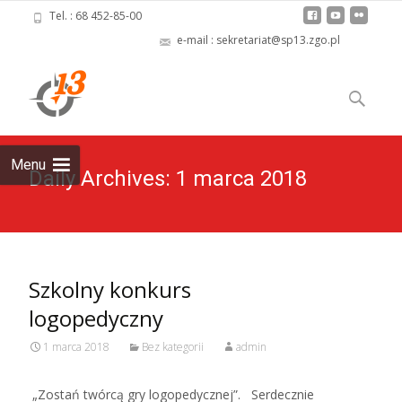
Tel. : 68 452-85-00
e-mail : sekretariat@sp13.zgo.pl
Skip
to
Szukaj:
content
Menu
Daily Archives: 1 marca 2018
Szkolny konkurs
logopedyczny
1 marca 2018
Bez kategorii
admin
„Zostań twórcą gry logopedycznej”. Serdecznie