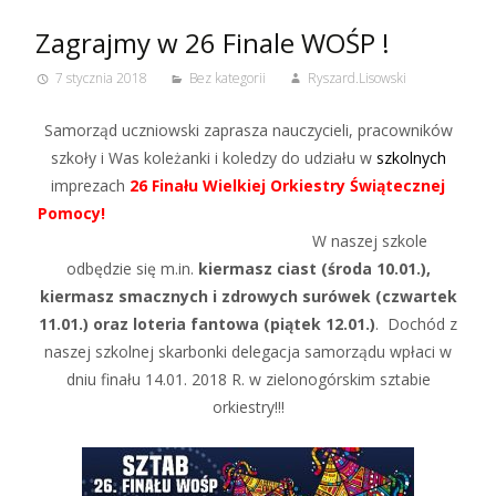
Zagrajmy w 26 Finale WOŚP !
7 stycznia 2018
Bez kategorii
Ryszard.Lisowski
Samorząd uczniowski zaprasza nauczycieli, pracowników
szkoły i Was koleżanki i koledzy do udziału w
szkolnych
imprezach
26 Finału Wielkiej Orkiestry Świątecznej
Pomocy!
W naszej szkole
odbędzie się m.in.
kiermasz ciast (środa 10.01.),
kiermasz smacznych i zdrowych surówek (czwartek
11.01.) oraz loteria fantowa (piątek 12.01.)
. Dochód z
naszej szkolnej skarbonki delegacja samorządu wpłaci w
dniu finału 14.01. 2018 R. w zielonogórskim sztabie
orkiestry!!!