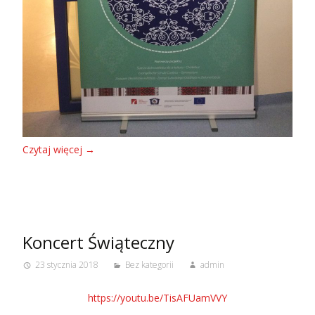
Czytaj więcej
→
Koncert Świąteczny
23 stycznia 2018
Bez kategorii
admin
https://youtu.be/TisAFUamVVY