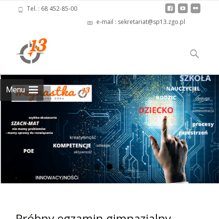
Tel. : 68 452-85-00
e-mail : sekretariat@sp13.zgo.pl
Skip
to
Szukaj:
content
Menu
.
Read more
Próbny egzamin gimnazjalny