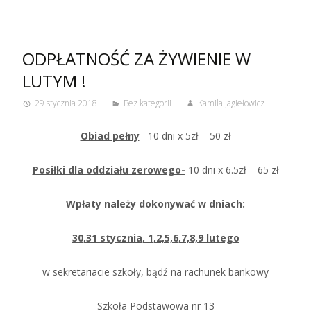
ODPŁATNOŚĆ ZA ŻYWIENIE W
LUTYM !
29 stycznia 2018
Bez kategorii
Kamila Jagiełowicz
Obiad pełny
– 10 dni x 5zł = 50 zł
Posiłki dla oddziału zerowego-
10 dni x 6.5zł = 65 zł
Wpłaty należy dokonywać w dniach:
30,31 stycznia, 1,2,5,6,7,8,9 lutego
w sekretariacie szkoły, bądź na rachunek bankowy
Szkoła Podstawowa nr 13