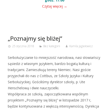
godz. 17.00
Czytaj więcej
→
„Poznajmy się bliżej”
25 stycznia 2018
Bez kategorii
Kamila Jagiełowicz
Serbołużyczanie to mniejszość narodowa, nasi słowiańscy
sąsiedzi z własnym językiem, bardzo bogatą kulturą i
tradycjami. Zamieszkują tereny Niemiec. Nasi goście
przyjechali do nas z Cottbus, ze Szkoły Języka i Kultury
Serbołużyckiej. Gościliśmy dyrektor szkoły, p. Ute
Henschelową i dwie nauczycielki.
Współpraca ze szkołą, zapoczątkowana wspólnym
projektem „Poznajmy się bliżej” w listopadzie 2017 r,
będzie kontynuowana z większą intensywnością. Dyrekcja