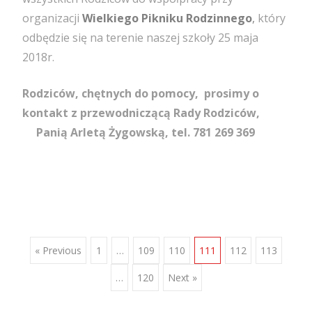
organizacji
Wielkiego Pikniku Rodzinnego
,
który
odbędzie się na terenie naszej szkoły 25 maja
2018r.
Rodziców, chętnych do pomocy, prosimy o
kontakt z przewodniczącą Rady Rodziców,
Panią Arletą Żygowską, tel. 781 269 369
Posts
« Previous
1
…
109
110
111
112
113
…
120
Next »
navigation