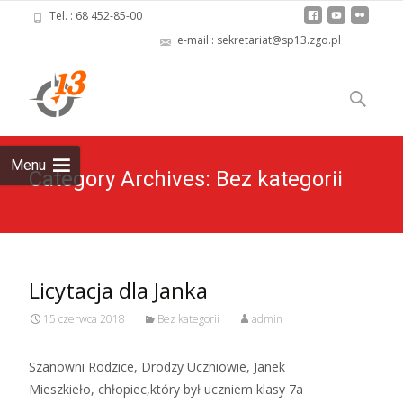
Tel. : 68 452-85-00
e-mail : sekretariat@sp13.zgo.pl
Skip
to
Szukaj:
content
Menu
Category Archives: Bez kategorii
Licytacja dla Janka
15 czerwca 2018
Bez kategorii
admin
Szanowni Rodzice, Drodzy Uczniowie, Janek
Mieszkieło, chłopiec,który był uczniem klasy 7a