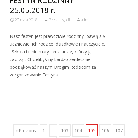
FESTYN RODZINNY
25.05.2018 r.
27 maja 2018
Bez kategorii
admin
Nasz festyn jest prawdziwie rodzinny- bawią się
uczniowie, ich rodzice, dziadkowie i nauczyciele.
„Szkoła to nie mury- lecz ludzie, którzy ją
tworzą”. Chcielibyśmy bardzo serdecznie
podziękować naszym Drogim Rodzicom za
zorganizowanie Festynu
Read More…
Posts
« Previous
1
…
103
104
105
106
107