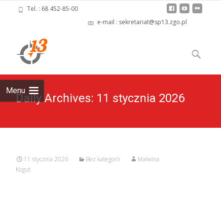
Tel. : 68 452-85-00
e-mail : sekretariat@sp13.zgo.pl
Skip
to
Szukaj:
content
Menu
Daily Archives: 11 stycznia 2026
11 stycznia 2026
Bez kategorii
Malwina
Kogut