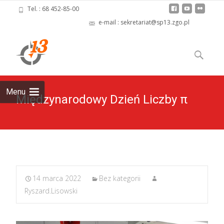
Tel. : 68 452-85-00
e-mail : sekretariat@sp13.zgo.pl
Skip
to
Szukaj:
content
Menu
Międzynarodowy Dzień Liczby π
14 marca 2022
Bez kategorii
Ryszard.Lisowski