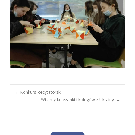
Post
←
Konkurs Recytatorski
Witamy koleżanki i kolegów z Ukrainy.
→
navigation