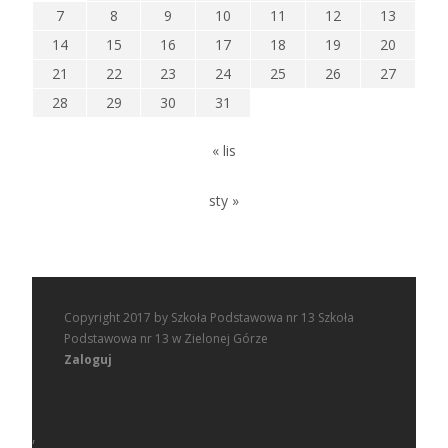
7
8
9
10
11
12
13
14
15
16
17
18
19
20
21
22
23
24
25
26
27
28
29
30
31
« lis
sty »
Copyright 2017 by Szkoła Podstawowa nr 13 Szkoła
Podstawowa nr 13 w Zielonej Górze
Zaloguj
,