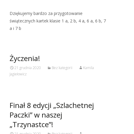
Dziękujemy bardzo za przygotowanie
świątecznych kartek klasie 1 a, 2 b, 4 a, 6 a, 6 b, 7
a i 7 b
Życzenia!
21 grudnia 2020
Bez kategorii
Kamila
Jagiełowicz
Finał 8 edycji „Szlachetnej
Paczki” w naszej
„Trzynastce”!
21 grudnia 2020
Bez kategorii