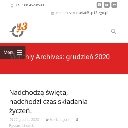
Tel. : 68 452-85-00
e-mail : sekretariat@sp13.zgo.pl
Skip
to
Szukaj:
content
Menu
Monthly Archives: grudzień 2020
Nadchodzą święta,
nadchodzi czas składania
życzeń.
22 grudnia 2020
Bez kategorii
Ryszard.Lisowski