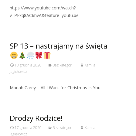
https://www.youtube.com/watch?
v=PExq8AC6hvA&feature=youtu.be
SP 13 – nastrajamy na święta
18 grudnia 2020
Bez kategorii
Kamila
Jagiełowicz
Mariah Carey – All I Want for Christmas Is You
Drodzy Rodzice!
17 grudnia 2020
Bez kategorii
Kamila
Jagiełowicz