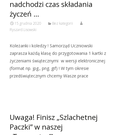
nadchodzi czas składania
życzeń …
15 grudnia 2020
Bez kategorii
Ryszard.Lisowski
Koleżanki i koledzy ! Samorząd Uczniowski
zaprasza każdą klasę do przygotowania 1 kartki z
życzeniami świątecznymi w wersji elektronicznej
(format np. jpg., png. gif) ! W tym okresie
przedświątecznym chcemy Wasze prace
Read More…
Uwaga! Finisz „Szlachetnej
Paczki” w naszej