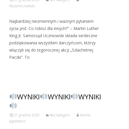
Ryszard.Lisowski
Najbardziej niezmiennym i ważnym pytaniem
życia jest: Co robisz dla innych?” – Martin Luther
King Jr. Samorząd Uczniowski składa serdeczne
podziękowania wszystkim darczyńcom, którzy
włączyli się do tegorocznej akcji „Szlachetnej
Paczki”. To
Read More…
WYNIKI
WYNIKI
WYNIKI
21 grudnia 2020
Bez kategorii
Kamila
Jagiełowicz