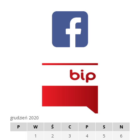
navigation
grudzień 2020
P
W
Ś
C
P
S
N
1
2
3
4
5
6