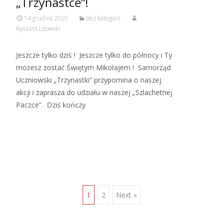
„Trzynastce”!
14 grudnia 2020
Bez kategorii
Ryszard.Lisowski
Jeszcze tylko dziś ! Jeszcze tylko do północy i Ty
możesz zostać Świętym Mikołajem ! Samorząd
Uczniowski „Trzynastki” przypomina o naszej
akcji i zaprasza do udziału w naszej „Szlachetnej
Paczce”. Dziś kończy
Read More…
Posts
1
2
Next »