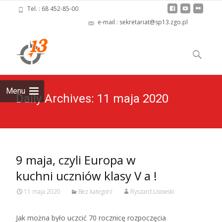
Tel. : 68 452-85-00
e-mail : sekretariat@sp13.zgo.pl
Skip
to
Szukaj:
content
Menu
Daily Archives: 11 maja 2020
9 maja, czyli Europa w
kuchni uczniów klasy V a !
11 maja 2020
Bez kategorii
Ryszard.Lisowski
Jak można było uczcić 70 rocznicę rozpoczęcia