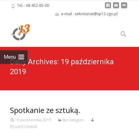
Tel. : 68 452-85-00
e-mail : sekretariat@sp13.zgo.pl
Skip
to
Szukaj:
content
Menu
Daily Archives: 19 października
2019
Spotkanie ze sztuką.
19 października 2019
Bez kategorii
Ryszard.Lisowski