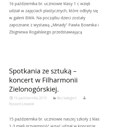
16 października br. uczniowie klasy 1 c wzięli
udział w zajęciach plastycznych, które odbyły się
w galerii BWA. Na początku dzieci zostały
zapoznane z wystawą „Miriady” Pawła Bownika i
Zbigniewa Rogalskiego przedstawiającą
Read More…
Spotkania ze sztuką –
koncert w Filharmonii
Zielonogórskiej.
19 października 2019
Bez kategorii
Ryszard.Lisowski
15 października br. uczniowie naszej szkoły z klas
1-3 mieli przyjemność wziąć udział w koncercie