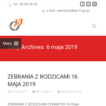
Tel. : 68 452-85-00
e-mail : sekretariat@sp13.zgo.pl
Skip
to
Szukaj:
content
Menu
Daily Archives: 6 maja 2019
ZEBRANIA Z RODZICAMI 16
MAJA 2019
6 maja 2019
Bez kategorii
Joanna.Marciniak
ZEBRANIA Z RODZICAMI CZWARTEK 16 maja