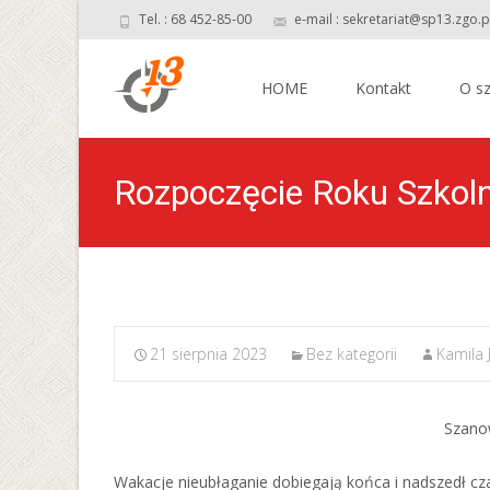
Tel. : 68 452-85-00
e-mail : sekretariat@sp13.zgo.p
Skip
to
HOME
Kontakt
O sz
content
Rozpoczęcie Roku Szko
21 sierpnia 2023
Bez kategorii
Kamila 
Szanow
Wakacje nieubłaganie dobiegają końca i nadszedł cz