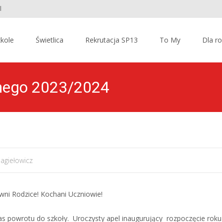
l
kole
Świetlica
Rekrutacja SP13
To My
Dla r
lnego 2023/2024
Jagiełowicz
ni Rodzice! Kochani Uczniowie!
as powrotu do szkoły. Uroczysty apel inaugurujący rozpoczęcie roku