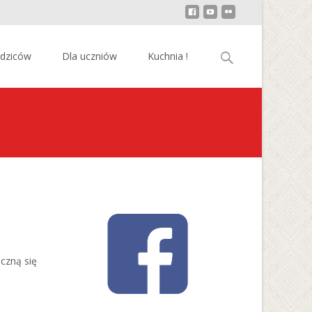
Szukaj:
odziców
Dla uczniów
Kuchnia !
czną się