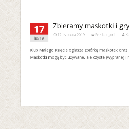
Zbieramy maskotki i gr
17
17 listopada 2019
Bez kategorii
Ka
lis/19
Klub Małego Księcia ogłasza zbiórkę maskotek oraz g
Maskotki mogą być używane, ale czyste (wyprane) i n
Read More…