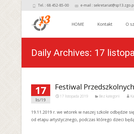
Tel. : 68 452-85-00
e-mail : sekretariat@sp13.zgo.p
Skip
to
HOME
Kontakt
O sz
content
Daily Archives: 17 listo
Festiwal Przedszkolnyc
17
17 listopada 2019
Bez kategorii
Ka
lis/19
19.11.2019 r. we wtorek w naszej szkole odbędzie s
od etapu artystycznego, podczas którego dzieci będą
Read More…