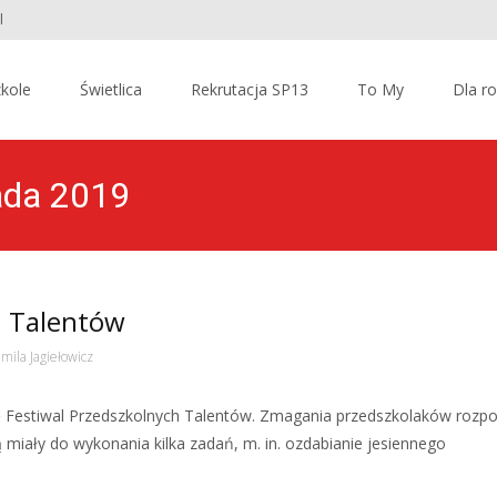
l
kole
Świetlica
Rekrutacja SP13
To My
Dla r
pada 2019
h Talentów
mila Jagiełowicz
ię Festiwal Przedszkolnych Talentów. Zmagania przedszkolaków rozpo
 miały do wykonania kilka zadań, m. in. ozdabianie jesiennego