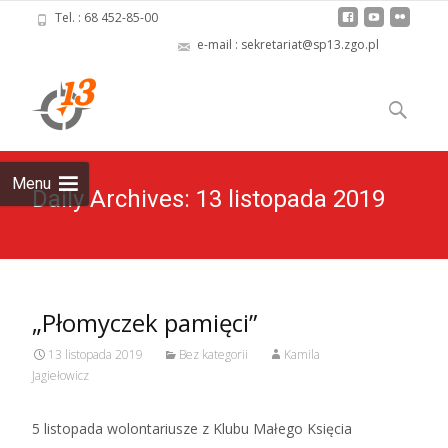
Tel. : 68 452-85-00
e-mail : sekretariat@sp13.zgo.pl
Skip
to
Szukaj:
content
Menu
Daily Archives: 13 listopada 2019
„Płomyczek pamięci”
13 listopada 2019
Bez kategorii
Kamila
Jagiełowicz
5 listopada wolontariusze z Klubu Małego Księcia