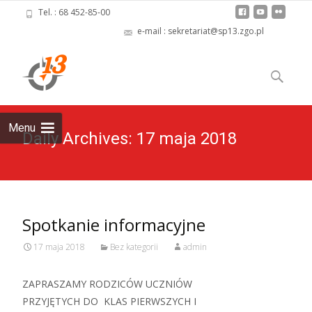
Tel. : 68 452-85-00
e-mail : sekretariat@sp13.zgo.pl
Skip
to
Szukaj:
content
Menu
Daily Archives: 17 maja 2018
Spotkanie informacyjne
17 maja 2018
Bez kategorii
admin
ZAPRASZAMY RODZICÓW UCZNIÓW
PRZYJĘTYCH DO KLAS PIERWSZYCH I