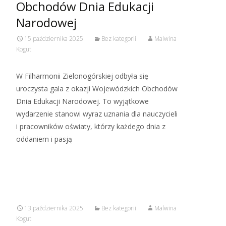
Obchodów Dnia Edukacji
Narodowej
15 października 2025
Bez kategorii
Malwina
Kogut
W Filharmonii Zielonogórskiej odbyła się
uroczysta gala z okazji Wojewódzkich Obchodów
Dnia Edukacji Narodowej. To wyjątkowe
wydarzenie stanowi wyraz uznania dla nauczycieli
i pracowników oświaty, którzy każdego dnia z
oddaniem i pasją
Read More…
13 października 2025
Bez kategorii
Malwina
Kogut