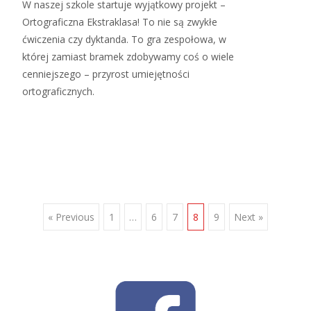
W naszej szkole startuje wyjątkowy projekt –
Ortograficzna Ekstraklasa! To nie są zwykłe
ćwiczenia czy dyktanda. To gra zespołowa, w
której zamiast bramek zdobywamy coś o wiele
cenniejszego – przyrost umiejętności
ortograficznych.
Read More…
Posts
« Previous
1
…
6
7
8
9
Next »
navigation