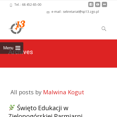
Tel. : 68 452-85-00
e-mail : sekretariat@sp13.zgo.pl
Skip
to
Szukaj:
content
Menu
Archives
All posts by
Malwina Kogut
Święto Edukacji w
Zielonogórskiej Parmiarni