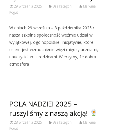
29 września 2025
Bez kategorii
Malwina
Kogut
W dniach 29 września – 3 października 2025 r.
nasza szkolna społeczność weźmie udział w
wyjątkowej, ogólnopolskiej inicjatywie, której
celem jest wzmocnienie więzi między uczniami,
nauczycielami i rodzicami. Wierzymy, że dobra
atmosfera
Read More…
POLA NADZIEI 2025 –
ruszyliśmy z naszą akcją!
28 września 2025
Bez kategorii
Malwina
Kogut