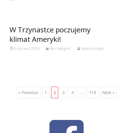
W Trzynastce poczujemy
klimat Ameryki!
6 czerwca 2026
Bez kategorii
Malwina Kogut
Posts
« Previous
1
2
3
4
…
119
Next »
navigation