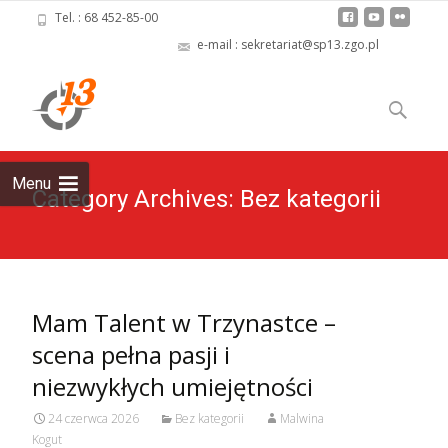
Tel. : 68 452-85-00
e-mail : sekretariat@sp13.zgo.pl
Skip
to
Szukaj:
content
Menu
Category Archives: Bez kategorii
Mam Talent w Trzynastce –
scena pełna pasji i
niezwykłych umiejętności
24 czerwca 2026
Bez kategorii
Malwina
Kogut