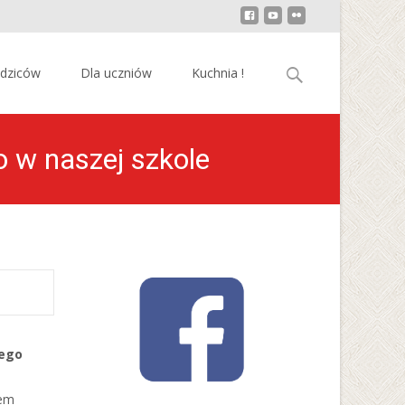
Szukaj:
odziców
Dla uczniów
Kuchnia !
 w naszej szkole
iego
iem