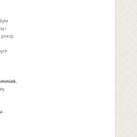
była
ią i
poezji.
nych
ominiak
,
ały
u
.