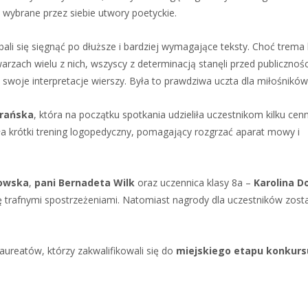
 wybrane przez siebie utwory poetyckie.
bali się sięgnąć po dłuższe i bardziej wymagające teksty. Choć trema 
rzach wielu z nich, wszyscy z determinacją stanęli przed publicznośc
 swoje interpretacje wierszy. Była to prawdziwa uczta dla miłośników 
urańska
, która na początku spotkania udzieliła uczestnikom kilku cen
a krótki trening logopedyczny, pomagający rozgrzać aparat mowy i
kowska
,
pani Bernadeta Wilk
oraz uczennica klasy 8a –
Karolina D
ię trafnymi spostrzeżeniami. Natomiast nagrody dla uczestników zost
laureatów, którzy zakwalifikowali się do
miejskiego etapu konkurs