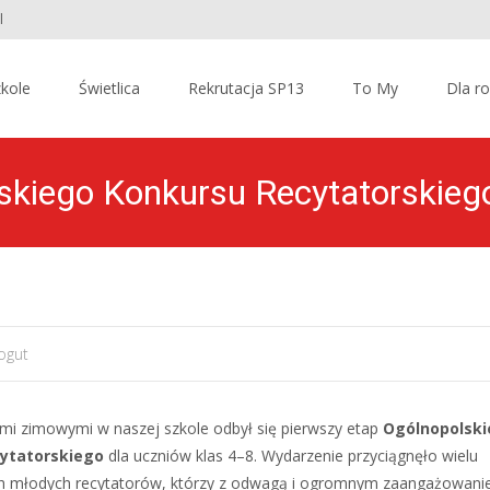
l
kole
Świetlica
Rekrutacja SP13
To My
Dla r
skiego Konkursu Recytatorskiego
ogut
ami zimowymi w naszej szkole odbył się pierwszy etap
Ogólnopolsk
ytatorskiego
dla uczniów klas 4–8. Wydarzenie przyciągnęło wielu
h młodych recytatorów, którzy z odwagą i ogromnym zaangażowan