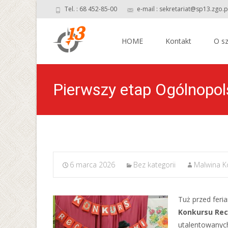
Tel. : 68 452-85-00
e-mail : sekretariat@sp13.zgo.p
Skip
to
HOME
Kontakt
O sz
content
Pierwszy etap Ogólnopol
6 marca 2026
Bez kategorii
Malwina K
Tuż przed feri
Konkursu Rec
utalentowanyc