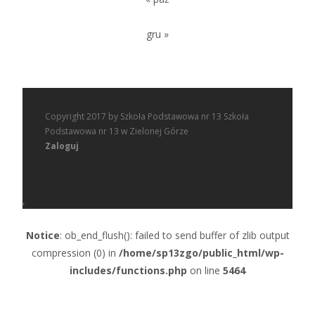
gru »
Copyright 2017 by Szkoła Podstawowa nr 13 Szkoła
Podstawowa nr 13 w Zielonej Górze
Zaloguj
,
Notice
: ob_end_flush(): failed to send buffer of zlib output
compression (0) in
/home/sp13zgo/public_html/wp-
includes/functions.php
on line
5464