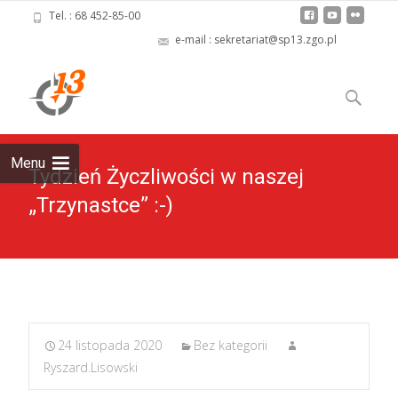
Tel. : 68 452-85-00
e-mail : sekretariat@sp13.zgo.pl
Skip
to
Szukaj:
content
Menu
Tydzień Życzliwości w naszej
„Trzynastce” :-)
24 listopada 2020
Bez kategorii
Ryszard.Lisowski