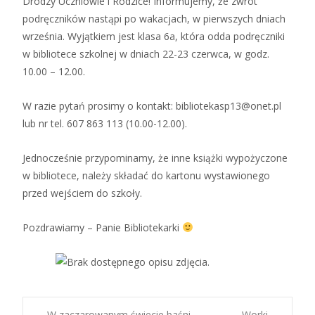
Drodzy Uczniowie i Rodzice! Informujemy, że zwrot
podręczników nastąpi po wakacjach, w pierwszych dniach
września. Wyjątkiem jest klasa 6a, która odda podręczniki
w bibliotece szkolnej w dniach 22-23 czerwca, w godz.
10.00 – 12.00.
W razie pytań prosimy o kontakt: bibliotekasp13@onet.pl
lub nr tel. 607 863 113 (10.00-12.00).
Jednocześnie przypominamy, że inne książki wypożyczone
w bibliotece, należy składać do kartonu wystawionego
przed wejściem do szkoły.
Pozdrawiamy – Panie Bibliotekarki
←
W zaczarowanym świecie baśni
Worki
→