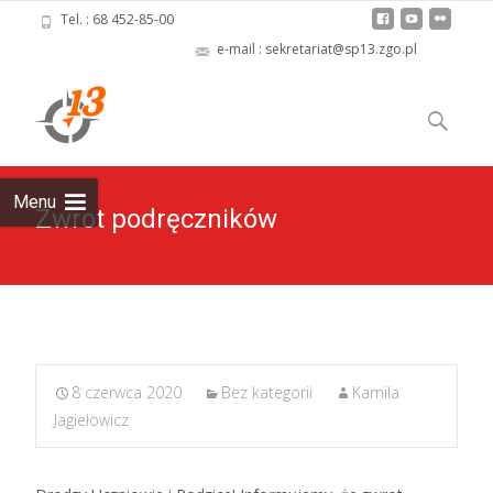
Tel. : 68 452-85-00
e-mail : sekretariat@sp13.zgo.pl
Skip
to
Szukaj:
content
Menu
Zwrot podręczników
8 czerwca 2020
Bez kategorii
Kamila
Jagiełowicz