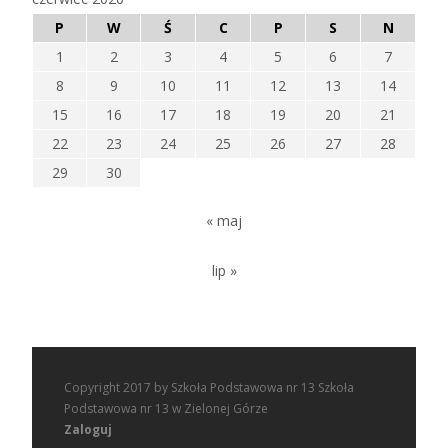
P
W
Ś
C
P
S
N
1
2
3
4
5
6
7
8
9
10
11
12
13
14
15
16
17
18
19
20
21
22
23
24
25
26
27
28
29
30
« maj
lip »
Copyright 2017 by Szkoła Podstawowa nr 13 Szkoła
Podstawowa nr 13 w Zielonej Górze
Zaloguj