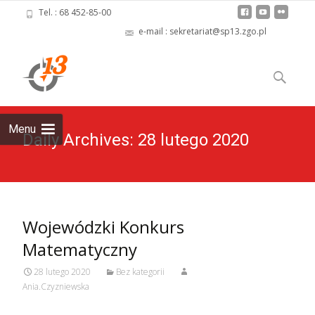
Tel. : 68 452-85-00
e-mail : sekretariat@sp13.zgo.pl
Skip
to
Szukaj:
content
Menu
Daily Archives: 28 lutego 2020
Wojewódzki Konkurs
Matematyczny
28 lutego 2020
Bez kategorii
Ania.Czyzniewska