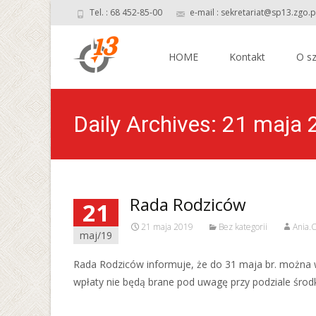
Tel. : 68 452-85-00
e-mail : sekretariat@sp13.zgo.p
Skip
to
HOME
Kontakt
O sz
content
Daily Archives: 21 maja
Rada Rodziców
21
21 maja 2019
Bez kategorii
Ania.
maj/19
Rada Rodziców informuje, że do 31 maja br. można w
wpłaty nie będą brane pod uwagę przy podziale środ
Read More…