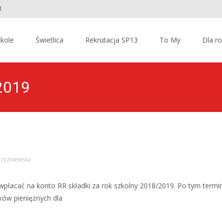
l
kole
Świetlica
Rekrutacja SP13
To My
Dla r
 2019
Czyzniewska
płacać na konto RR składki za rok szkolny 2018/2019. Po tym termi
ków pieniężnych dla