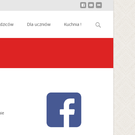
Szukaj:
odziców
Dla uczniów
Kuchnia !
nie