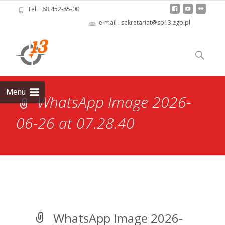
Tel. : 68 452-85-00
e-mail : sekretariat@sp13.zgo.pl
Skip
to
Szukaj:
content
Menu
WhatsApp Image 2026-
06-26 at 07.28.40
WhatsApp Image 2026-