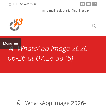
Tel. : 68 452-85-00
e-mail : sekretariat@sp13.zgo.pl
Skip
to
Szukaj:
content
Menu
WhatsApp Image 2026-
06-26 at 07.28.38 (5)
WhatsApp Image 2026-