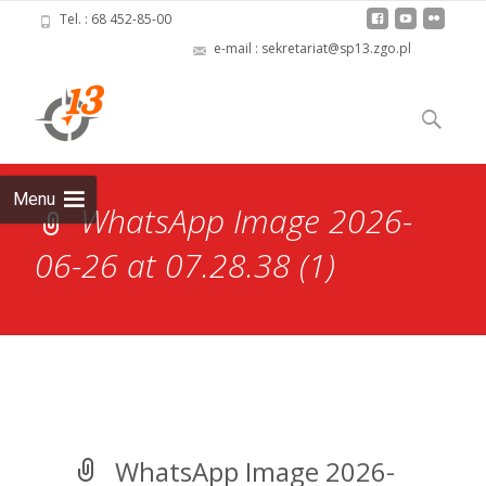
Tel. : 68 452-85-00
e-mail : sekretariat@sp13.zgo.pl
Skip
to
Szukaj:
content
Menu
WhatsApp Image 2026-
06-26 at 07.28.38 (1)
WhatsApp Image 2026-