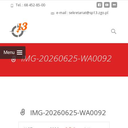
Tel. : 68 452-85-00
e-mail : sekretariat@sp13.zgo.pl
Skip
to
Szukaj:
content
Menu
IMG-20260625-WA0092
IMG-20260625-WA0092